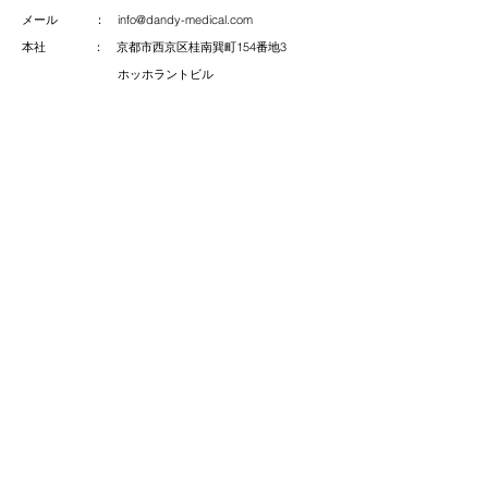
メール ：
info@dandy-medical.com
本社 ：
京都市西京区桂南巽町154番地3
​
ホッホラントビル