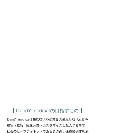
・臨床現場に必要な多職種連携や地域間の連携
リソースマネジメント
・診療を行う医療者のサポート等
コーポレート機能
・必要機能を持つ事業の立ち上げビジネスデベロ
​
ップメント・投資
・経理・法務・人事等バックオフィス機能の提供
【 DandY medicalの目指すもの 】
DandY medicalは先端技術や他業界の優れた取り組みを
在宅（救急）臨床分野へカスタマイズし投入する事で、
社会のセーフティネットである質の高い医療提供体制最